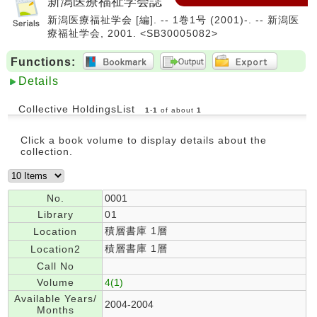
新潟医療福祉学会誌
新潟医療福祉学会 [編]. -- 1巻1号 (2001)-. -- 新潟医
療福祉学会, 2001. <SB30005082>
Functions:
Details
Collective HoldingsList
1
-
1
of about
1
Click a book volume to display details about the
collection.
No.
0001
Library
01
積層書庫 1層
Location
積層書庫 1層
Location2
Call No
Volume
4(1)
Available Years/
2004-2004
Months