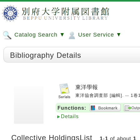
Catalog Search ▼
User Service ▼
Bibliography Details
東洋學報
東洋協會調査部 [編輯]. -- 1卷1號
Functions:
Details
Collective HoldingsList
1
-
1
of about
1