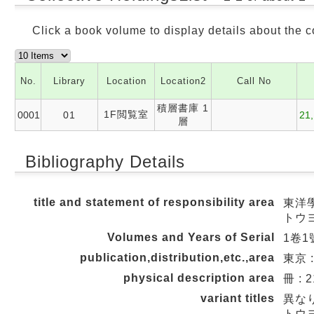
Click a book volume to display details about the c
No.
Library
Location
Location2
Call No
積層書庫 1
1F閲覧室
0001
01
21,
層
Bibliography Details
title and statement of responsibility area
東洋學
トウ
Volumes and Years of Serial
1卷1號
publication,distribution,etc.,area
東京 
physical description area
冊 : 
variant titles
異な
トウ