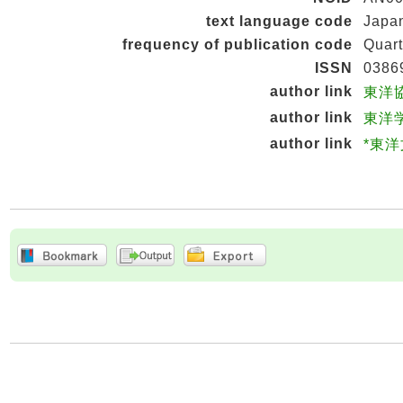
text language code
Japa
frequency of publication code
Quart
ISSN
0386
author link
東洋協
author link
東洋学
author link
*東洋