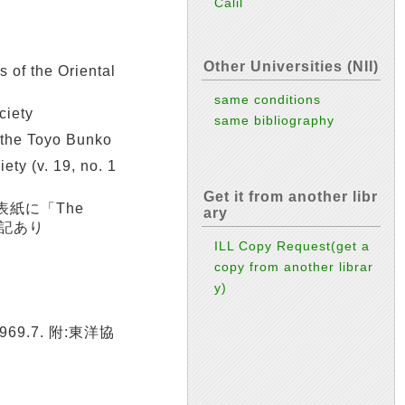
Calil
Other Universities (NII)
of the Oriental
same conditions
iety
same bibliography
the Toyo Bunko
y (v. 19, no. 1
Get it from another libr
表紙に「The
ary
」の表記あり
ILL Copy Request(get a
copy from another librar
y)
69.7. 附:東洋協