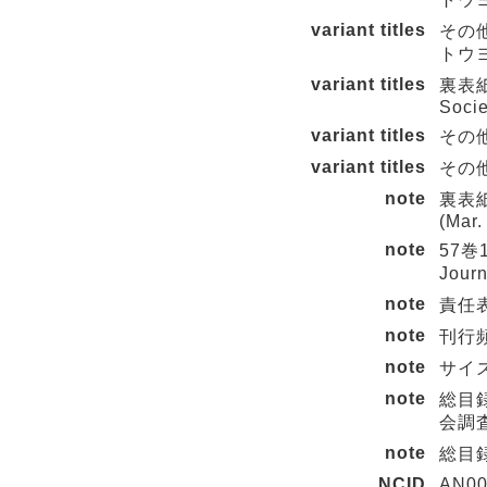
variant titles
その
トウ
variant titles
裏表紙タイ
Socie
variant titles
その他の
variant titles
その他の
note
裏表紙タイ
(Mar.
note
57巻
Jour
note
責任
note
刊行頻
note
サイズ
note
総目録
会調査
note
総目録
NCID
AN00