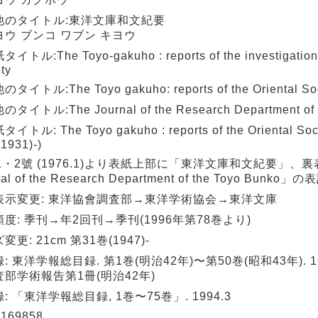
他のタイトル:東洋文庫和文紀要
ヨウ ブンコ ワブン キヨウ
トル:The Toyo-gakuho : reports of the investigations 
ty
タイトル:The Toyo gakuho: reports of the Oriental Soc
タイトル:The Journal of the Research Department of 
トル: The Toyo gakuho : reports of the Oriental Societ
 1931)-)
1・2號 (1976.1)より表紙上部に「東洋文庫和文紀要」、裏
nal of the Research Department of the Toyo Bunko
表示変更: 東洋協會調査部→東洋学術協会→東洋文庫
度: 季刊→年2回刊→季刊(1996年第78巻より)
変更: 21cm 第31巻(1947)-
: 東洋学報総目録. 第1巻(明治42年)〜第50巻(昭和43年). 19
部学術報告第1冊(明治42年)
: 「東洋学報総目録, 1巻〜75巻」. 1994.3
169858