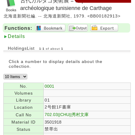
古代カルタゴ美術展 = Exposition
archéologique tunisienne de Carthage
北海道新聞社編. -- 北海道新聞社, 1979. <BB00182913>
Functions:
Details
HoldingsList
1
-
1
of about
1
Click a number to display details about the
collection.
No.
0001
Volumes
Library
01
2号館1F書庫
Location
702.03||CHU||秀村文庫
Call No
Material ID
3501918
禁帯出
Status