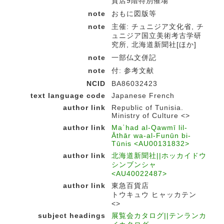
貨店9階特別催場
note
おもに図版等
note
主催: チュニジア文化省, チ
ュニジア国立美術考古学研
究所, 北海道新聞社[ほか]
note
一部仏文併記
note
付: 参考文献
NCID
BA86032423
text language code
Japanese French
author link
Republic of Tunisia.
Ministry of Culture <>
author link
Maʿhad al-Qawmī lil-
Āthār wa-al-Funūn bi-
Tūnis <AU00131832>
author link
北海道新聞社||ホッカイドウ
シンブンシャ
<AU40022487>
author link
東急百貨店
トウキュウ ヒャッカテン
<>
subject headings
展覧会カタログ||テンランカ