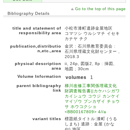
Go to the top of this page
Bibliography Details
title and statement of
小松市漆町遺跡金屋地区
responsibility area
コマツシ ウルシマチ イセキ
カナヤ チク
publication,distributio
金沢 : 石川県教育委員会 :
n,etc.,area
石川県埋蔵文化財センター ,
2018.3
physical description
ii, 24p, 図版2, 8p : 挿図,
area
地図 ; 30cm
Volume Information
volumes
1
parent bibliography
梯川改修工事関係埋蔵文化
link
財調査報告書||カケハシガワ
カイシュウ コウジ カンケイ
マイゾウ ブンカザイ チョウ
サ ホウコクショ
<BB00167809> 4//a
variant titles
標題紙タイトル:漆町 (うる
しまち) 遺跡 : 金屋 (かな
や) 地区