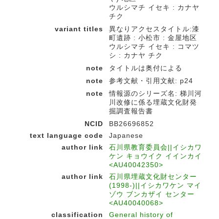
ウルシマチ イセキ : カナヤ
チク
variant titles
異なりアクセスタイトル:漆
町遺跡 : 小松市 : 金屋地区
ウルシマチ イセキ : コマツ
シ : カナヤ チク
note
タイトルは奥付による
note
参考文献・引用文献: p24
note
情報源のシリーズ名: 梯川河
川改修に係る埋蔵文化財発
掘調査報告書
NCID
BB26696852
text language code
Japanese
author link
石川県教育委員会||イシカワ
ケン キョウイク イインカイ
<AU40042350>
author link
石川県埋蔵文化財センター
(1998-)||イシカワケン マイ
ゾウ ブンカザイ センター
<AU40040068>
classification
General history of