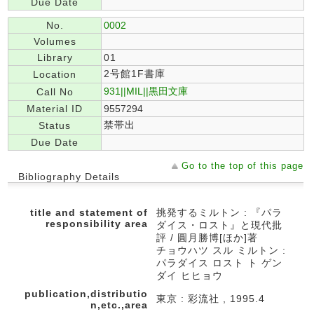
Due Date
No.
0002
Volumes
Library
01
2号館1F書庫
Location
931||MIL||黒田文庫
Call No
Material ID
9557294
禁帯出
Status
Due Date
Go to the top of this page
Bibliography Details
title and statement of
挑発するミルトン : 『パラ
responsibility area
ダイス・ロスト』と現代批
評 / 圓月勝博[ほか]著
チョウハツ スル ミルトン :
パラダイス ロスト ト ゲン
ダイ ヒヒョウ
publication,distributio
東京 : 彩流社 , 1995.4
n,etc.,area