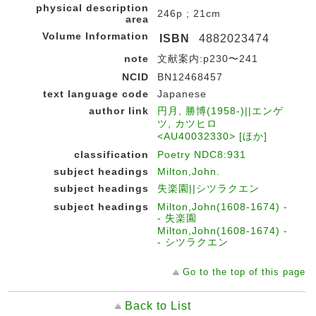
physical description
246p ; 21cm
area
Volume Information
ISBN
4882023474
note
文献案内:p230〜241
NCID
BN12468457
text language code
Japanese
author link
円月, 勝博(1958-)||エンゲ
ツ, カツヒロ
<AU40032330> [ほか]
classification
Poetry NDC8:931
subject headings
Milton,John.
subject headings
失楽園||シツラクエン
subject headings
Milton,John(1608-1674) -
- 失楽園
Milton,John(1608-1674) -
- シツラクエン
Go to the top of this page
Back to List